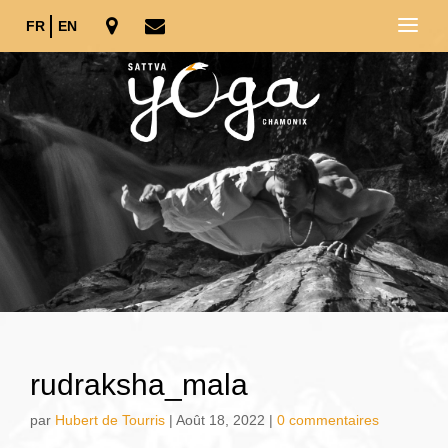
FR
EN
rudraksha_mala
par
Hubert de Tourris
|
Août 18, 2022
|
0 commentaires