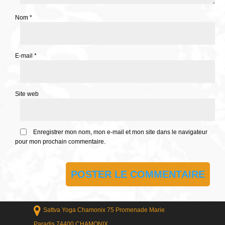
Nom
*
E-mail
*
Site web
Enregistrer mon nom, mon e-mail et mon site dans le navigateur
pour mon prochain commentaire.
Sattva Yoga Chamonix 75 Promenade Marie
Paradis 74400 CHAMONIX