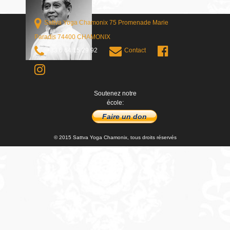
Sattva Yoga Chamonix 75 Promenade Marie
Paradis 74400 CHAMONIX
+33 6 64 15 29 92
Contact
Soutenez notre
école:
Faire un don
© 2015 Sattva Yoga Chamonix, tous droits réservés