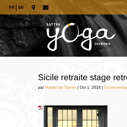
FR
EN
Sicile retraite stage re
par
Hubert de Tourris
|
Oct 1, 2018
|
0 commentai