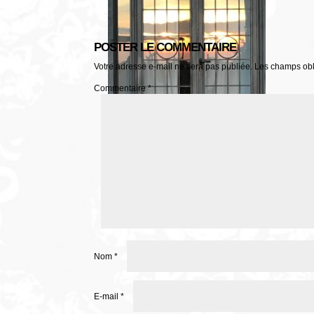
POSTER LE COMMENTAIRE
Votre adresse e-mail ne sera pas publiée.
Les champs obl
Commentaire
*
Nom
*
E-mail
*