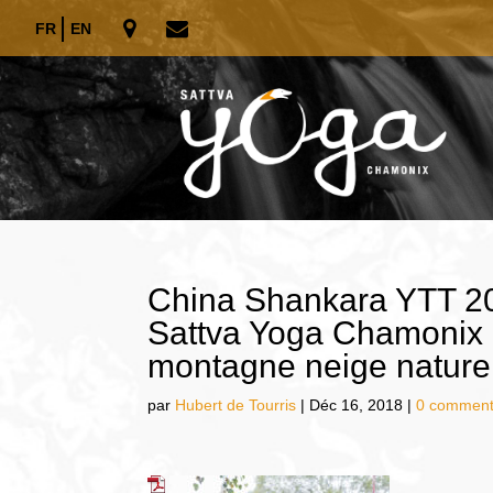
FR
EN
China Shankara YTT 20
Sattva Yoga Chamonix 
montagne neige nature
par
Hubert de Tourris
|
Déc 16, 2018
|
0 comment