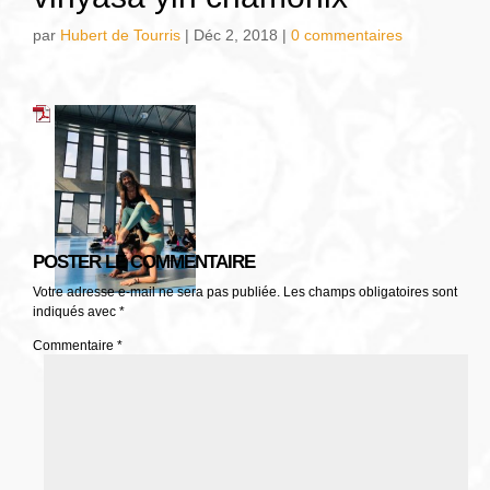
par
Hubert de Tourris
|
Déc 2, 2018
|
0 commentaires
POSTER LE COMMENTAIRE
Votre adresse e-mail ne sera pas publiée.
Les champs obligatoires sont
indiqués avec
*
Commentaire
*