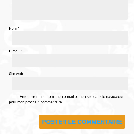
Nom
*
E-mail
*
Site web
Enregistrer mon nom, mon e-mail et mon site dans le navigateur
pour mon prochain commentaire.