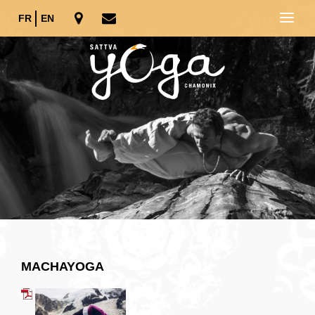
FR
EN
MACHAYOGA